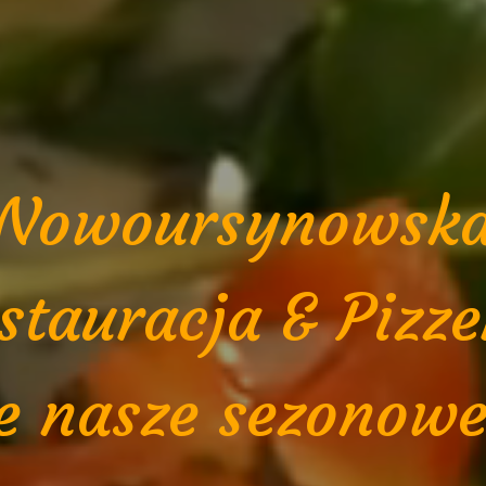
Nowoursynowsk
stauracja & Pizze
e nasze sezonow