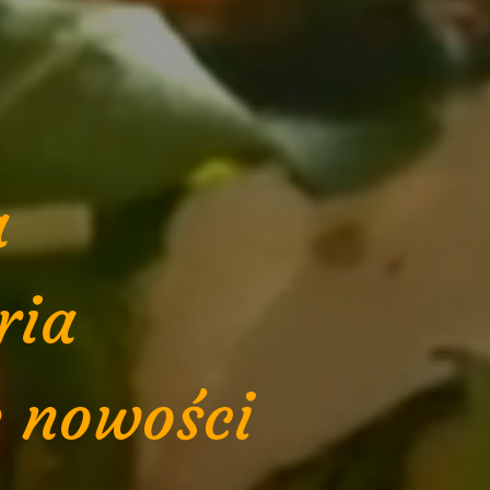
a
ria
e nowości