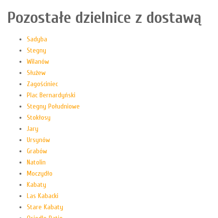
Pozostałe dzielnice z dostawą
Sadyba
Stegny
Wilanów
Służew
Zagościniec
Plac Bernardyński
Stegny Południowe
Stokłosy
Jary
Ursynów
Grabów
Natolin
Moczydło
Kabaty
Las Kabacki
Stare Kabaty