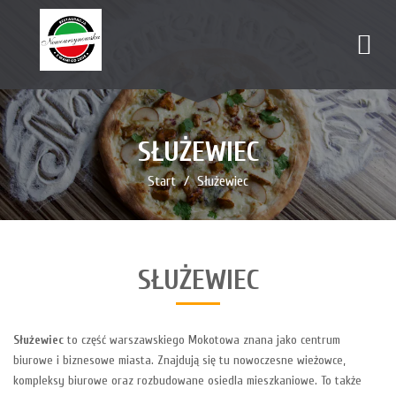
SŁUŻEWIEC
Start
Służewiec
SŁUŻEWIEC
Służewiec
to część warszawskiego Mokotowa znana jako centrum
biurowe i biznesowe miasta. Znajdują się tu nowoczesne wieżowce,
kompleksy biurowe oraz rozbudowane osiedla mieszkaniowe. To także