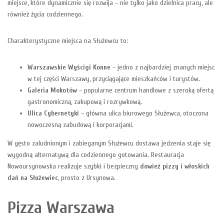
miejsce, które dynamicznie się rozwija – nie tylko jako dzielnica pracy, ale
również życia codziennego.
Charakterystyczne miejsca na Służewcu to:
Warszawskie Wyścigi Konne
– jedno z najbardziej znanych miejsc
w tej części Warszawy, przyciągające mieszkańców i turystów.
Galeria Mokotów
– popularne centrum handlowe z szeroką ofertą
gastronomiczną, zakupową i rozrywkową.
Ulica Cybernetyki
– główna ulica biurowego Służewca, otoczona
nowoczesną zabudową i korporacjami.
W gęsto zaludnionym i zabieganym Służewcu dostawa jedzenia staje się
wygodną alternatywą dla codziennego gotowania. Restauracja
Nowoursynowska realizuje szybki i bezpieczny
dowieź pizzy i włoskich
dań na Służewiec
, prosto z Ursynowa.
Pizza Warszawa