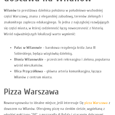
Wilanów
to prestiżowa dzielnica położona w południowo-wschodniej
części Warszawy, znana z eleganckiej zabudowy, terenów zielonych i
znakomitego zaplecza edukacyjnego. To jedna z najszybciej rozwijających
się części miasta, w której codzienność łączy nowoczesność z historią.
Wśród najważniejszych lokalizacji warto wymienić:
Pałac w Wilanowie
– barokowa rezydencja króla Jana III
Sobieskiego, będąca wizytówką dzielnicy.
Błonia Wilanowskie
– przestrzeń rekreacyjna i zielona, popularna
wśród mieszkańców.
Ulica Przyczółkowa
– główna arteria komunikacyjna, łącząca
Wilanów z centrum miasta.
Pizza Warszawa
Nowoursynowska to idealne miejsce, jeśli interesuje Cię
pizza Warszawa
z
dowozem na Wilanów. Oferujemy pizzę na cienkim cieście, wypiekaną z
włoskiej mąki typu "00", z mozzarellą di Bufala i starannie dobranymi