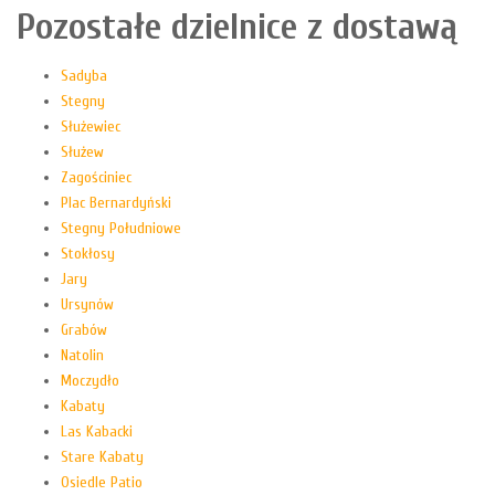
Pozostałe dzielnice z dostawą
Sadyba
Stegny
Służewiec
Służew
Zagościniec
Plac Bernardyński
Stegny Południowe
Stokłosy
Jary
Ursynów
Grabów
Natolin
Moczydło
Kabaty
Las Kabacki
Stare Kabaty
Osiedle Patio