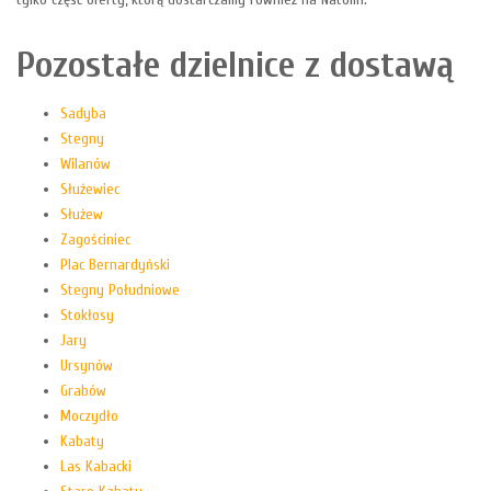
Pozostałe dzielnice z dostawą
Sadyba
Stegny
Wilanów
Służewiec
Służew
Zagościniec
Plac Bernardyński
Stegny Południowe
Stokłosy
Jary
Ursynów
Grabów
Moczydło
Kabaty
Las Kabacki