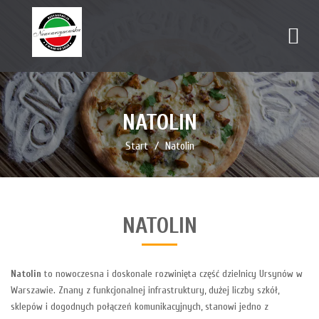
NATOLIN
Start
Natolin
NATOLIN
Natolin
to nowoczesna i doskonale rozwinięta część dzielnicy Ursynów w
Warszawie. Znany z funkcjonalnej infrastruktury, dużej liczby szkół,
sklepów i dogodnych połączeń komunikacyjnych, stanowi jedno z