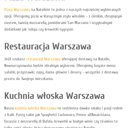
Pizza Warszawa
na Natolinie to jedna z naszych najczęściej wybieranych
opcji. Oferujemy pizzę w klasycznym stylu włoskim – z cienkim, chrupiącym
ciastem, świeżą mozzarellą, pomidorami San Marzano i oryginalnymi
dodatkami jak 'nduja czy krewetki tygrysie.
Restauracja Warszawa
Jeśli szukasz
restauracji Warszawa
oferującej dostawy na Natolin,
Nowoursynowska będzie idealnym wyborem. Oferujemy bogate menu:
sałatki, przystawki, zupy, dania główne i desery – wszystko z dostawą
prosto do Twojego mieszkania.
Kuchnia włoska Warszawa
Nasza
kuchnia włoska Warszawa
to codzienna dawka smaku i pasji rodem
z Italii. Pasty takie jak Spaghetti Carbonara, Penne all’Amatriciana,
focaccia z mozzarellą di Bufala, krewetki w białym winie czy tiramisu to
tylko część oferty, którą dostarczamy również na Natolin.