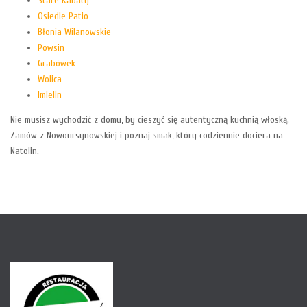
Stare Kabaty
Osiedle Patio
Błonia Wilanowskie
Powsin
Grabówek
Wolica
Imielin
Nie musisz wychodzić z domu, by cieszyć się autentyczną kuchnią włoską.
Zamów z Nowoursynowskiej i poznaj smak, który codziennie dociera na
Natolin.