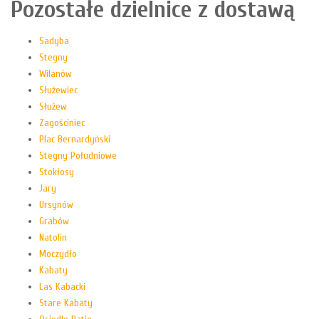
Pozostałe dzielnice z dostawą
Sadyba
Stegny
Wilanów
Służewiec
Służew
Zagościniec
Plac Bernardyński
Stegny Południowe
Stokłosy
Jary
Ursynów
Grabów
Natolin
Moczydło
Kabaty
Las Kabacki
Stare Kabaty