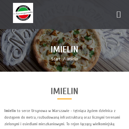
IMIELIN
Start
Imielin
IMIELIN
Imielin
to serce Ursynowa w Warszawie – tętniąca życiem dzielnica z
dostępem do metra, rozbudowaną infrastrukturą oraz licznymi terenami
zielonymi i osiedlami mieszkaniowymi. To rejon łączący wielkomiejską